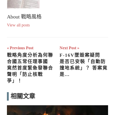
About
戰略風格
View all posts
文
Previous Post
Next Post
戰略角度分析為何聯
F-16V墜毀案疑問  
章
合國五常任理事國  
是否已安裝「自動防
導
竟然首度緊急發聯合
撞地系統」？ 答案竟
聲明「防止核戰
是…
覽
爭」！
相關文章