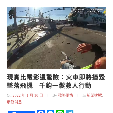
Skip
to
content
現實比電影還驚險：火車即將撞毀
墜落飛機   千鈞一髮救人行動
On
2022 年 1 月 10 日
By
戰略風格
In
新聞速遞
,
最新消息