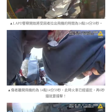
▲LAPD警察開始將受困者拉出飛機的時間為14點14分50秒。
▲傷者離開飛機約為 14點14分59秒，此時火車已經逼近，再6秒
鐘就要撞擊！