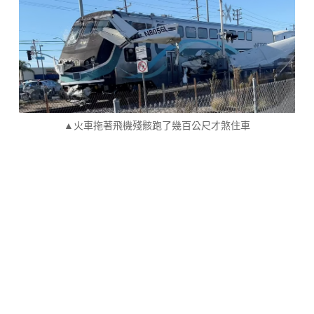
▲火車拖著飛機殘骸跑了幾百公尺才煞住車