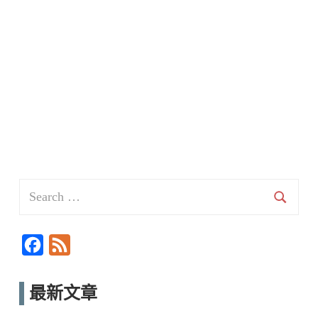
Search
for:
Searc
F
F
a
e
c
e
最新文章
e
d