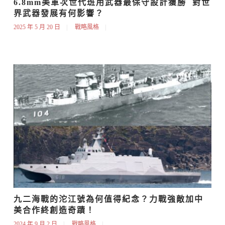
6.8mm美軍次世代班用武器最保守設計獲勝  對世
界武器發展有何影響？
2025 年 5 月 20 日
戰略風格
九二海戰的沱江號為何值得紀念？力戰強敵加中
美合作終創造奇蹟！
2024 年 9 月 2 日
戰略風格