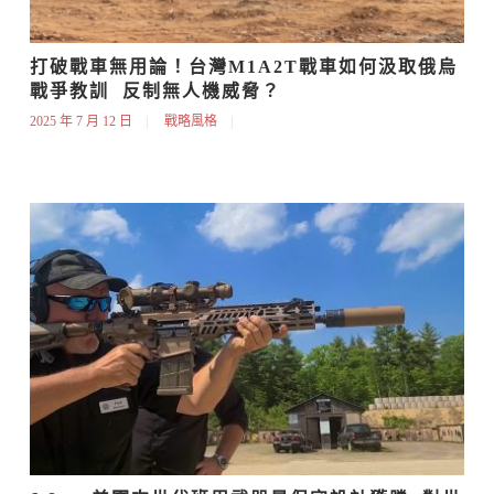
打破戰車無用論！台灣M1A2T戰車如何汲取俄烏
戰爭教訓  反制無人機威脅？
2025 年 7 月 12 日
戰略風格