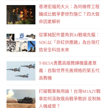
b
香港宏福苑大火：為何維修工程
o
釀成比戰爭更慘烈傷亡？四大致
o
命因素解析
k
從軍械配件要角到AI戰場先驅：
SDG以「非紅供應鏈」為台灣打
造安全科技未來
T-BE5A勇鷹高級教練機量產意
義：自製世界先進規格的第五代
高教機
打破戰車無用論！台灣M1A2T戰
車如何汲取俄烏戰爭教訓 反制無
人機威脅？