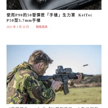
使用P90的50發彈匣「手槍」生力軍  KelTec 
P50型5.7mm手槍
2021 年 2 月 10 日
戰略風格