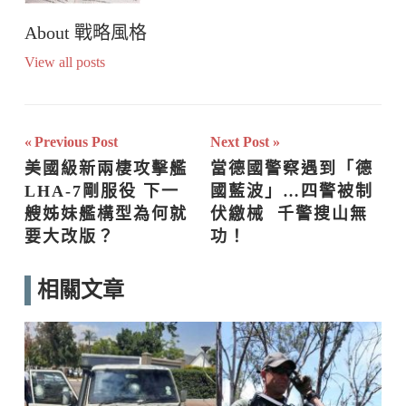
About
戰略風格
View all posts
文
Previous Post
Next Post
美國級新兩棲攻擊艦
當德國警察遇到「德
章
LHA-7剛服役 下一
國藍波」…四警被制
導
艘姊妹艦構型為何就
伏繳械  千警搜山無
要大改版？
功！
覽
相關文章