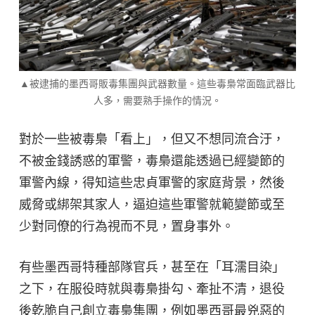
▲被逮捕的墨西哥販毒集團與武器數量。這些毒梟常面臨武器比
人多，需要熟手操作的情況。
對於一些被毒梟「看上」，但又不想同流合汙，
不被金錢誘惑的軍警，毒梟還能透過已經變節的
軍警內線，得知這些忠貞軍警的家庭背景，然後
威脅或綁架其家人，逼迫這些軍警就範變節或至
少對同僚的行為視而不見，置身事外。
有些墨西哥特種部隊官兵，甚至在「耳濡目染」
之下，在服役時就與毒梟掛勾、牽扯不清，退役
後乾脆自己創立毒梟集團，例如墨西哥最兇惡的