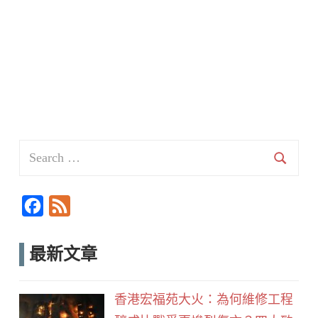
Search
for:
Searc
F
F
a
e
c
e
最新文章
e
d
b
香港宏福苑大火：為何維修工程
o