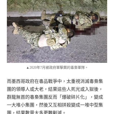
▲2020年7月被政府軍擊斃的毒梟軍隊。
而墨西哥政府在毒品戰爭中，太重視消滅毒梟集
團的領導人或大老，結果這些人死光或入獄後，
群龍無首的毒梟集團反而「爆破碎片化」，變成
一大堆小集團，然後又互相拼殺變成一堆中型集
團，結果數量太多更難剿滅。