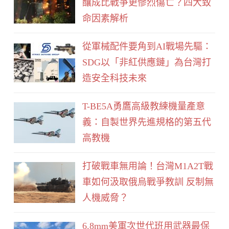
釀成比戰爭更慘烈傷亡？四大致
o
命因素解析
k
從軍械配件要角到AI戰場先驅：
SDG以「非紅供應鏈」為台灣打
造安全科技未來
T-BE5A勇鷹高級教練機量產意
義：自製世界先進規格的第五代
高教機
打破戰車無用論！台灣M1A2T戰
車如何汲取俄烏戰爭教訓 反制無
人機威脅？
6.8mm美軍次世代班用武器最保