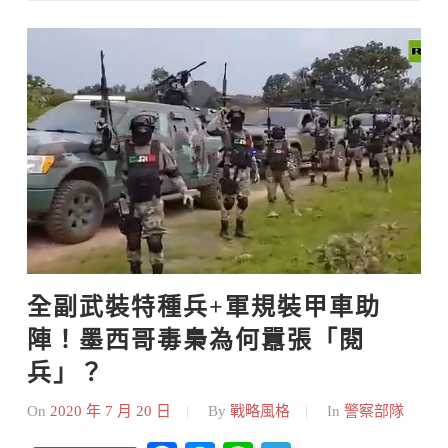
Skip
to
content
全副武裝特種兵+軍規裝甲車助
陣！墨西哥毒梟為何囂張「閱
兵」？
On
2020 年 7 月 20 日
By
戰略風格
In
警察部隊