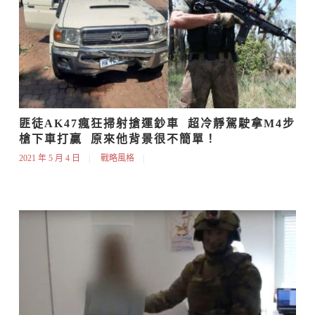
匪徒AK47瘋狂掃射搶運鈔車  超冷靜駕駛拿M4步
槍下車打贏  原來他背景很不簡單！
2021 年 5 月 4 日
戰略風格