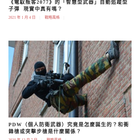
《電馭叛客2077》的「智慧型武器」自動追蹤型
子彈  現實中真有嗎？
2021 年 1 月 4 日
戰略風格
PDW（個人防衛武器）究竟是怎麼誕生的？和衝
鋒槍或突擊步槍是什麼關係？
2020 年 12 月 7 日
戰略風格