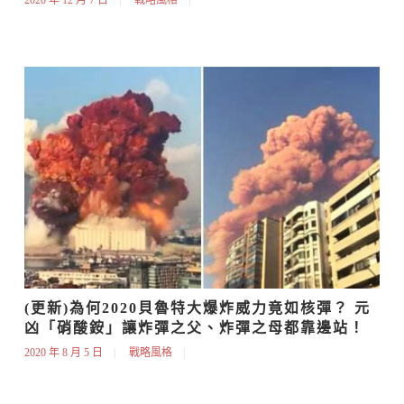
(更新)為何2020貝魯特大爆炸威力竟如核彈？ 元
凶「硝酸銨」讓炸彈之父、炸彈之母都靠邊站！
2020 年 8 月 5 日
戰略風格