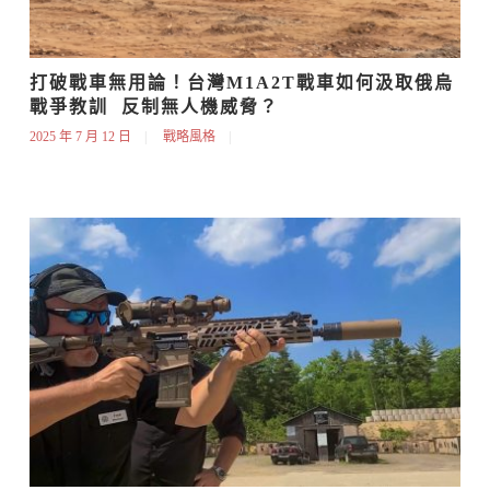
打破戰車無用論！台灣M1A2T戰車如何汲取俄烏
戰爭教訓  反制無人機威脅？
2025 年 7 月 12 日
戰略風格