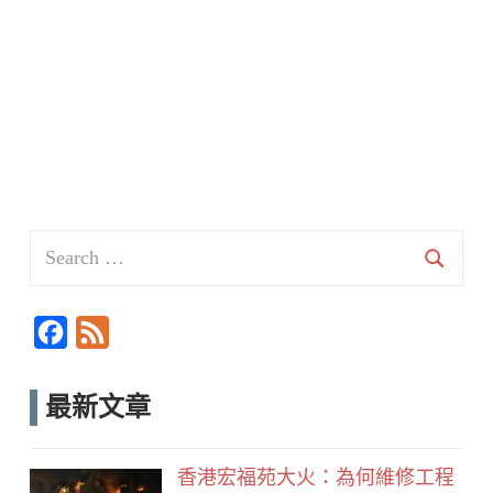
Search
for:
Searc
F
F
a
e
c
e
最新文章
e
d
b
香港宏福苑大火：為何維修工程