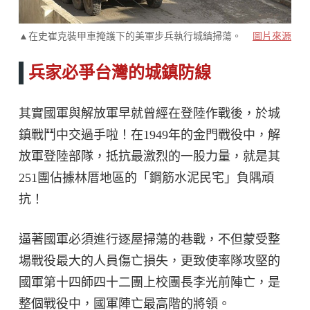
▲在史崔克裝甲車掩護下的美軍步兵執行城鎮掃蕩。
圖片來源
兵家必爭台灣的城鎮防線
其實國軍與解放軍早就曾經在登陸作戰後，於城
鎮戰鬥中交過手啦！在1949年的金門戰役中，解
放軍登陸部隊，抵抗最激烈的一股力量，就是其
251團佔據林厝地區的「鋼筋水泥民宅」負隅頑
抗！
逼著國軍必須進行逐屋掃蕩的巷戰，不但蒙受整
場戰役最大的人員傷亡損失，更致使率隊攻堅的
國軍第十四師四十二團上校團長李光前陣亡，是
整個戰役中，國軍陣亡最高階的將領。