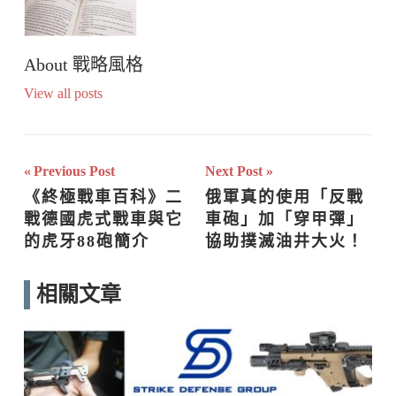
About
戰略風格
View all posts
文
Previous Post
Next Post
《終極戰車百科》二
俄軍真的使用「反戰
章
戰德國虎式戰車與它
車砲」加「穿甲彈」
導
的虎牙88砲簡介
協助撲滅油井大火！
覽
相關文章