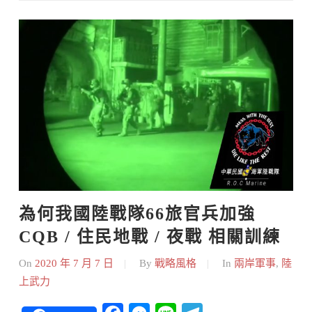
Skip
to
content
為何我國陸戰隊66旅官兵加強 
CQB / 住民地戰 / 夜戰 相關訓練
On
2020 年 7 月 7 日
By
戰略風格
In
兩岸軍事
,
陸
上武力