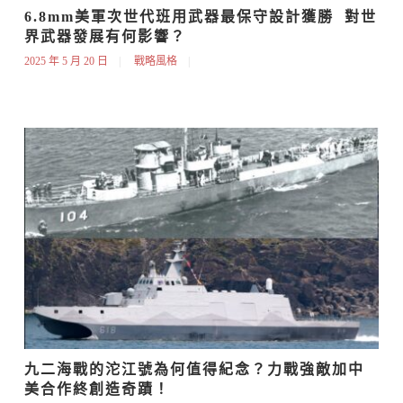
6.8mm美軍次世代班用武器最保守設計獲勝  對世
界武器發展有何影響？
2025 年 5 月 20 日
戰略風格
九二海戰的沱江號為何值得紀念？力戰強敵加中
美合作終創造奇蹟！