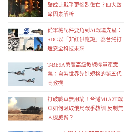
o
釀成比戰爭更慘烈傷亡？四大致
o
命因素解析
k
從軍械配件要角到AI戰場先驅：
SDG以「非紅供應鏈」為台灣打
造安全科技未來
T-BE5A勇鷹高級教練機量產意
義：自製世界先進規格的第五代
高教機
打破戰車無用論！台灣M1A2T戰
車如何汲取俄烏戰爭教訓 反制無
人機威脅？