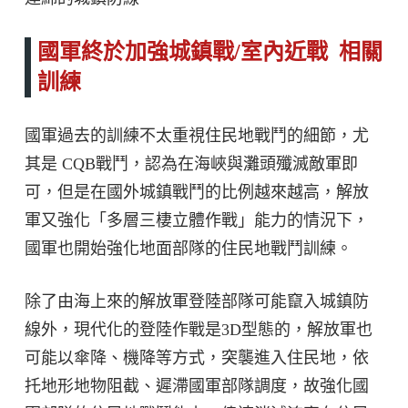
國軍終於加強城鎮戰/室內近戰 相關
訓練
國軍過去的訓練不太重視住民地戰鬥的細節，尤
其是 CQB戰鬥，認為在海峽與灘頭殲滅敵軍即
可，但是在國外城鎮戰鬥的比例越來越高，解放
軍又強化「多層三棲立體作戰」能力的情況下，
國軍也開始強化地面部隊的住民地戰鬥訓練。
除了由海上來的解放軍登陸部隊可能竄入城鎮防
線外，現代化的登陸作戰是3D型態的，解放軍也
可能以傘降、機降等方式，突襲進入住民地，依
托地形地物阻截、遲滯國軍部隊調度，故強化國