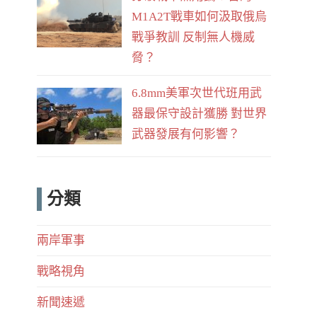
M1A2T戰車如何汲取俄烏
戰爭教訓 反制無人機威
脅？
6.8mm美軍次世代班用武
器最保守設計獲勝 對世界
武器發展有何影響？
分類
兩岸軍事
戰略視角
新聞速遞