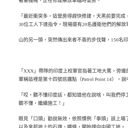
著重機械，正在修建解放軍臨時營房。
「最近衝突多，這營房得趕快修建，天黑前要完成
30位工人下達指令。現場還有20名護衛他們的解放
山的另一頭，突然傳出來者不善的步伐聲，150名
「XXX」帶隊的印度上校軍官指著工地大罵，旁
軍稱這裡是第十四號巡邏點（Patrol Point 1
「哎，聽不懂印度話，都知道他在說啥，叫我們停
聽不懂，繼續施工！」
眼見「口頭」勸說無效，依照慣例「拳頭」該上場
以及拿起地上的石塊、鐵條，開始撲向中國工地。