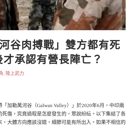
河谷肉搏戰」雙方都有死
月後才承認有營長陣亡？
角
,
陸上武力
萬河谷（Galwan Valley）」於2020年6月，中印兩
的死傷，究竟過程是怎麼發生的，眾說紛紜。以下集結了各
末，大體方向應該沒錯，細節可能有所出入。如果不相信的