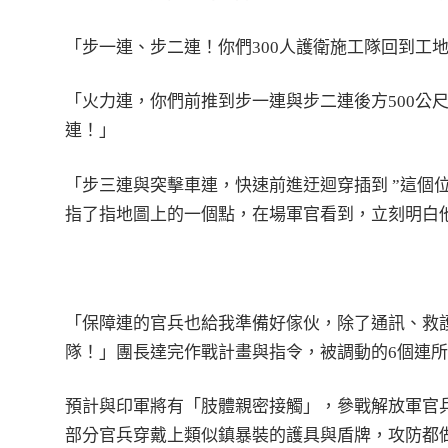
「步一連、步二連！你們300人護衛施工隊回到工
「火力連，你們前推到步一連與步二連後方500公
連！」
「步三連與突擊車連，快速前進迂迴穿插到 ”這個
指了指地圖上的一個點，在場軍官看到，立刻明白
「保障連的官兵也給我準備好傢伙，除了通訊、救
隊！」團長達完作戰計畫與指令，被調動的6個連
預計與印軍將有「肢體親密接觸」，參戰解放軍官
部分官兵穿戴上類似鎮暴裝的護具與盾牌，攻防都