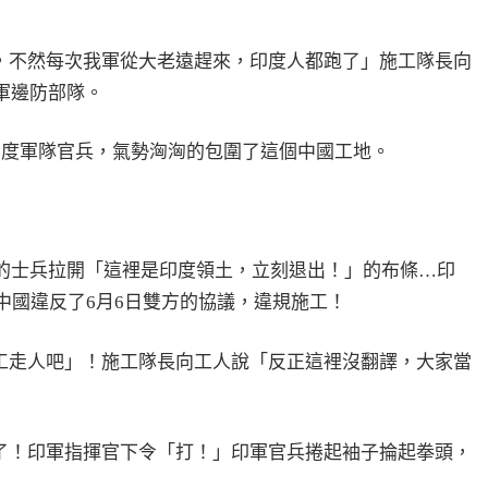
，不然每次我軍從大老遠趕來，印度人都跑了」施工隊長向
軍邊防部隊。
印度軍隊官兵，氣勢洶洶的包圍了這個中國工地。
邊的士兵拉開「這裡是印度領土，立刻退出！」的布條…印
4），說中國違反了6月6日雙方的協議，違規施工！
工走人吧」！施工隊長向工人說「反正這裡沒翻譯，大家當
了！印軍指揮官下令「打！」印軍官兵捲起袖子掄起拳頭，