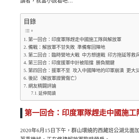
讀者，就當小說看吧…
目錄
第一回合：印度軍隊趕走中國施工隊與解放軍
備戰：解放軍不甘失敗 準備奪回陣地
第二回合：臨時營地大戰 中方想速戰 印方拖延等救
第三回合：印度援軍中計被阻擋 勝負關鍵
第四回合：援軍不至 攻入中國陣地的印軍崩潰 更大
後記（解放軍證實傷亡）
網友精闢評論
延伸閱讀
第一回合：印度軍隊趕走中國施工
2020年6月15日下午，群山環繞的西藏班公湖北面加勒