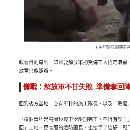
▲中印邊界衝突群
眼看目的達到，印軍要解放軍把受傷工人抬走滾蛋
放軍只能照辦。
備戰：解放軍不甘失敗 準備奪回
回到後方基地，心有不甘的施工隊長，以及「敗退
「這個營地是高層領導下令限期完工，不得有誤！
回」工地，更高層的邊防團長，也接手了這場「戰