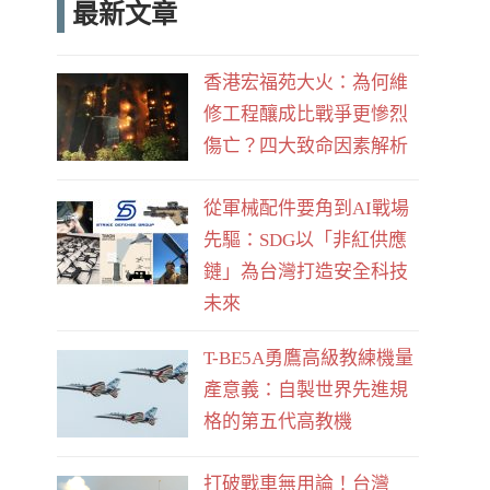
最新文章
e
d
b
香港宏福苑大火：為何維
o
修工程釀成比戰爭更慘烈
o
傷亡？四大致命因素解析
k
從軍械配件要角到AI戰場
先驅：SDG以「非紅供應
鏈」為台灣打造安全科技
未來
T-BE5A勇鷹高級教練機量
產意義：自製世界先進規
格的第五代高教機
打破戰車無用論！台灣