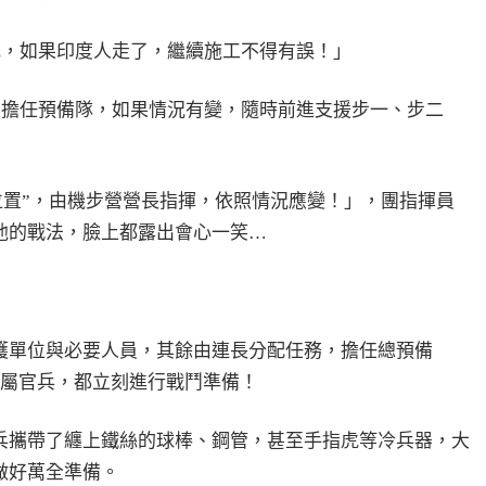
地，如果印度人走了，繼續施工不得有誤！」
尺擔任預備隊，如果情況有變，隨時前進支援步一、步二
位置”，由機步營營長指揮，依照情況應變！」，團指揮員
他的戰法，臉上都露出會心一笑…
護單位與必要人員，其餘由連長分配任務，擔任總預備
所屬官兵，都立刻進行戰鬥準備！
兵攜帶了纏上鐵絲的球棒、鋼管，甚至手指虎等冷兵器，大
做好萬全準備。