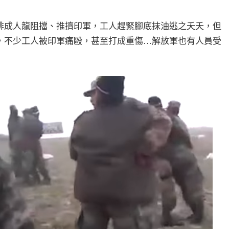
排成人龍阻擋、推擠印軍，工人趕緊腳底抹油逃之夭夭，但
，不少工人被印軍痛毆，甚至打成重傷…解放軍也有人員受