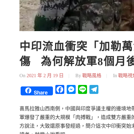
中印流血衝突「加勒萬
傷   為何解放軍8個
On
2021 年 2 月 19 日
By
戰略風格
In
戰略視
Facebook
Messenger
Line
Telegram
Share
喜馬拉雅山西南側，中國與印度爭議主權的邊境地帶「加勒
軍爆發了嚴重的大規模「肉搏戰」，造成雙方嚴重
方說法，大致還原事發經過，簡介這次中印衝突始