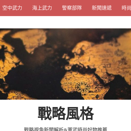
空中武力
海上武力
警察部隊
新聞速遞
時
戰略風格
戰略視角新聞解析&軍武時尚好物推薦