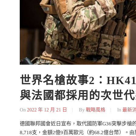
世界名槍故事2：HK4
與法國都採用的次世代
On
2022 年 12 月 21 日
By
戰略風格
In
最新
德國聯邦國會近日宣布，取代國防軍G36突擊步槍的
8,718支，金額2億9百萬歐元（約68.2億台幣）。