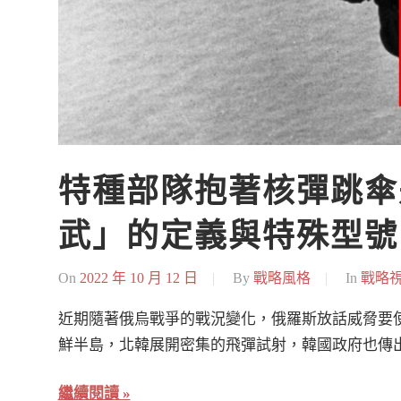
特種部隊抱著核彈跳傘
武」的定義與特殊型號
On
2022 年 10 月 12 日
By
戰略風格
In
戰略
近期隨著俄烏戰爭的戰況變化，俄羅斯放話威脅要使用「戰術核
鮮半島，北韓展開密集的飛彈試射，韓國政府也傳
繼續閱讀