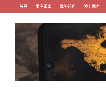
Skip
首頁
兩岸軍事
戰略視角
陸上武力
to
content