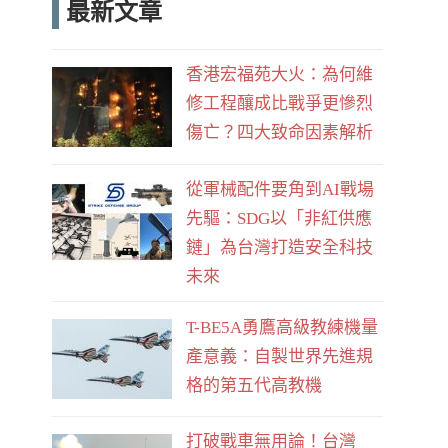
最新文章
e
d
b
香港宏福苑大火：為何維
o
修工程釀成比戰爭更慘烈
o
傷亡？四大致命因素解析
k
從軍械配件要角到AI戰場
先驅：SDG以「非紅供應
鏈」為台灣打造安全科技
未來
T-BE5A勇鷹高級教練機量
產意義：自製世界先進規
格的第五代高教機
打破戰車無用論！台灣