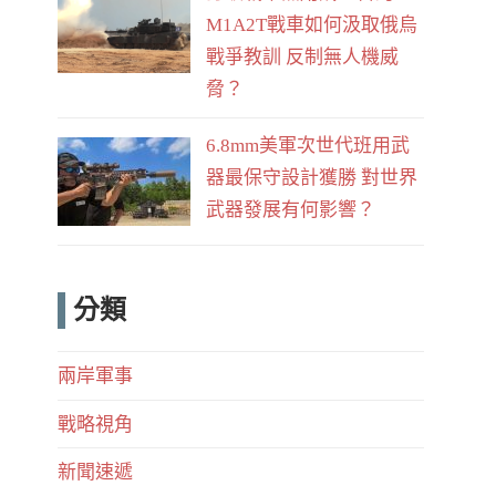
M1A2T戰車如何汲取俄烏
戰爭教訓 反制無人機威
脅？
6.8mm美軍次世代班用武
器最保守設計獲勝 對世界
武器發展有何影響？
分類
兩岸軍事
戰略視角
新聞速遞