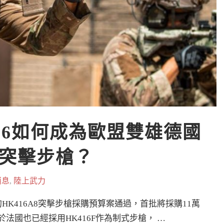
16如何成為歐盟雙雄德國
突擊步槍？
消息
,
陸上武力
HK416A8突擊步槍採購預算案通過，首批將採購11萬
由於法國也已經採用HK416F作為制式步槍， …