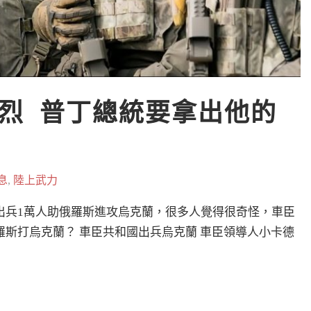
烈  普丁總統要拿出他的
息
,
陸上武力
出兵1萬人助俄羅斯進攻烏克蘭，很多人覺得很奇怪，車臣
斯打烏克蘭？ 車臣共和國出兵烏克蘭 車臣領導人小卡德