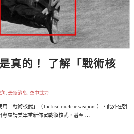
是真的！ 了解「戰術核
視角
,
最新消息
,
空中武力
武」（Tactical nuclear weapons），此外在朝
出考慮請美軍重新佈署戰術核武，甚至 …