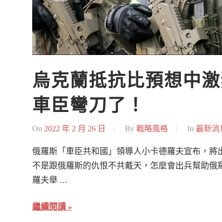
烏克蘭抵抗比預想中激
車臣彎刀了！
On
2022 年 2 月 26 日
By
戰略風格
In
最新消
俄羅斯「車臣共和國」領導人小卡德羅夫宣布，將
不是跟俄羅斯的仇恨不共戴天，怎麼會出兵幫助俄羅
羅夫舉 …
繼續閱讀