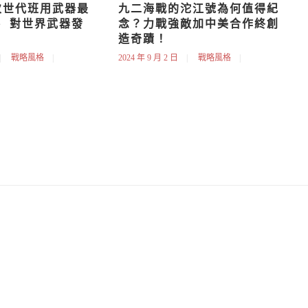
軍次世代班用武器最
九二海戰的沱江號為何值得紀
  對世界武器發
念？力戰強敵加中美合作終創
？
造奇蹟！
戰略風格
2024 年 9 月 2 日
戰略風格