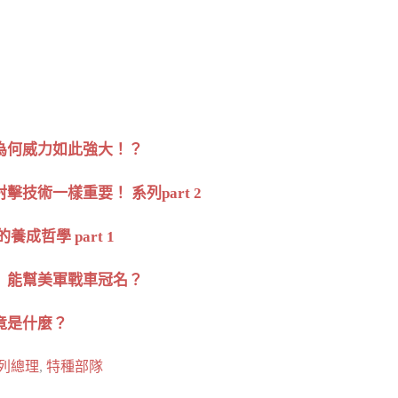
置為何威力如此強大！？
術一樣重要！ 系列part 2
哲學 part 1
」能幫美軍戰車冠名？
竟是什麼？
列總理
,
特種部隊