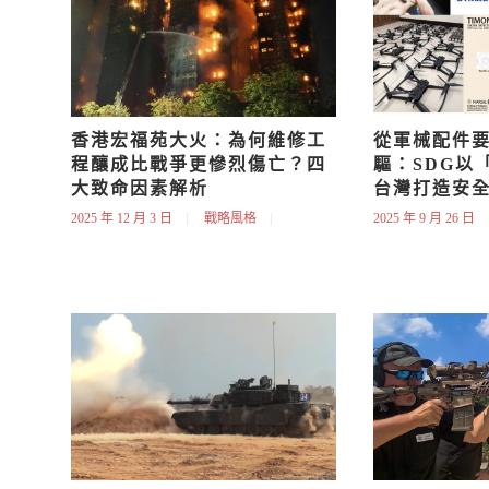
香港宏福苑大火：為何維修工
從軍械配件要
程釀成比戰爭更慘烈傷亡？四
驅：SDG以
大致命因素解析
台灣打造安
2025 年 12 月 3 日
戰略風格
2025 年 9 月 26 日