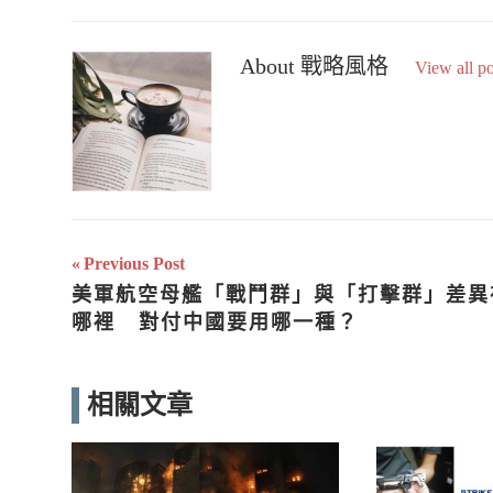
About
戰略風格
View all po
文
Previous Post
美軍航空母艦「戰鬥群」與「打擊群」差異
章
哪裡   對付中國要用哪一種？
導
覽
相關文章