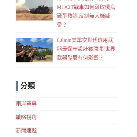
M1A2T戰車如何汲取俄烏
戰爭教訓 反制無人機威
脅？
6.8mm美軍次世代班用武
器最保守設計獲勝 對世界
武器發展有何影響？
分類
兩岸軍事
戰略視角
新聞速遞