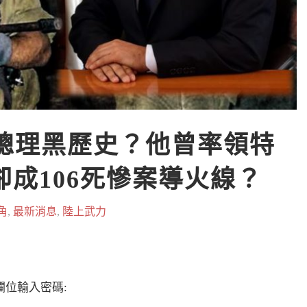
列總理黑歷史？他曾率領特
卻成106死慘案導火線？
角
,
最新消息
,
陸上武力
位輸入密碼: