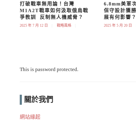
打破戰車無用論！台灣
6.8mm美
M1A2T戰車如何汲取俄烏戰
保守設計獲勝
爭教訓  反制無人機威脅？
展有何影響
2025 年 7 月 12 日
戰略風格
2025 年 5 月 20 日
This is password protected.
關於我們
網站緣起