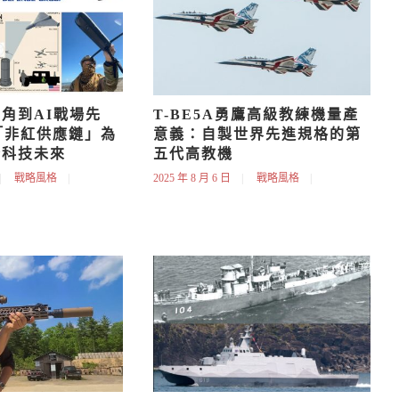
角到AI戰場先
T-BE5A勇鷹高級教練機量產
「非紅供應鏈」為
意義：自製世界先進規格的第
全科技未來
五代高教機
戰略風格
2025 年 8 月 6 日
戰略風格