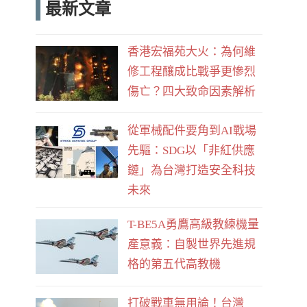
最新文章
e
d
b
香港宏福苑大火：為何維
o
修工程釀成比戰爭更慘烈
o
傷亡？四大致命因素解析
k
從軍械配件要角到AI戰場
先驅：SDG以「非紅供應
鏈」為台灣打造安全科技
未來
T-BE5A勇鷹高級教練機量
產意義：自製世界先進規
格的第五代高教機
打破戰車無用論！台灣