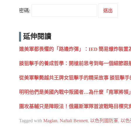
密碼:
延伸閱讀
連美軍都畏懼的「路邊炸彈」：IED 簡易爆炸裝
談狙擊手的養成哲學：開槍前思考到每一個細節跟射擊技
從美軍擊斃越共王牌女狙擊手的精采故事 談狙擊手的養成
明明他們是美國內戰中叛國者…為什麼「南軍將領
圍攻基輔只是障眼法！俄羅斯軍隊首波戰略目標究
Tagged with
Maglan
,
Naftali Bennett
,
以色列國防軍
,
以色