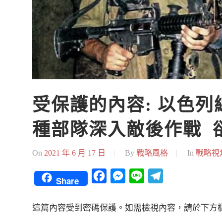
受保護的內容: 以色
種部隊深入敵後作戰  
On
2021 年 6 月 17 日
By
戰略風格
In
戰略視
Facebook
Messenger
Line
Telegram
Share
這篇內容受到密碼保護。如需檢視內容，請於下方欄