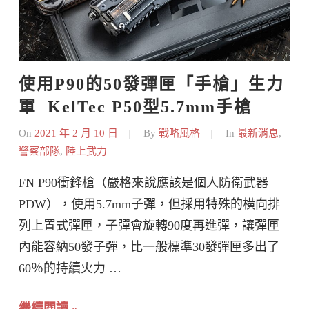
使用P90的50發彈匣「手槍」生力
軍  KelTec P50型5.7mm手槍
On
2021 年 2 月 10 日
By
戰略風格
In
最新消息
,
警察部隊
,
陸上武力
FN P90衝鋒槍（嚴格來說應該是個人防衛武器
PDW），使用5.7mm子彈，但採用特殊的橫向排
列上置式彈匣，子彈會旋轉90度再進彈，讓彈匣
內能容納50發子彈，比一般標準30發彈匣多出了
60％的持續火力 …
繼續閱讀