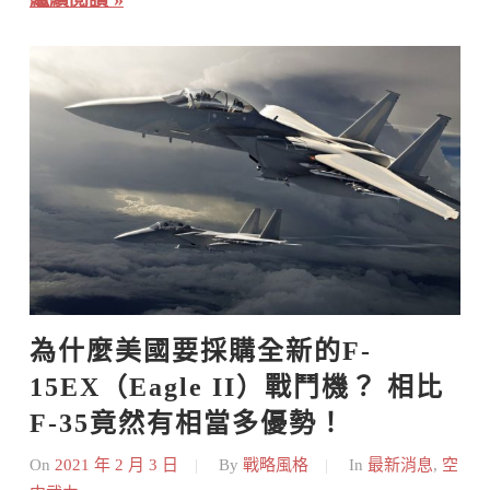
為什麼美國要採購全新的F-
15EX（Eagle II）戰鬥機？ 相比
F-35竟然有相當多優勢！
On
2021 年 2 月 3 日
By
戰略風格
In
最新消息
,
空