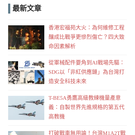
c
e
最新文章
e
d
b
香港宏福苑大火：為何維修工程
o
釀成比戰爭更慘烈傷亡？四大致
o
命因素解析
k
從軍械配件要角到AI戰場先驅：
SDG以「非紅供應鏈」為台灣打
造安全科技未來
T-BE5A勇鷹高級教練機量產意
義：自製世界先進規格的第五代
高教機
打破戰車無用論！台灣M1A2T戰