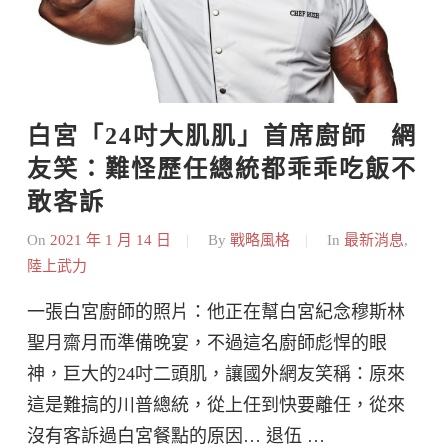
白宮「24吋大肌肌」首席廚師   網
友笑：難怪歷任總統都乖乖吃飯不
敢客訴
On
2021 年 1 月 14 日
By
戰略風格
In
最新消息
,
陸上武力
一張白宮廚師的照片：他正在幫白宮紀念穆斯林
聖月齋月而準備晚宴，不過這名廚師彪悍的眼
神，巨大的24吋二頭肌，讓國外網友笑稱：原來
這是難搞的川普總統，從上任到快要離任，從來
沒有客訴過白宮餐點的原因… 退伍 …