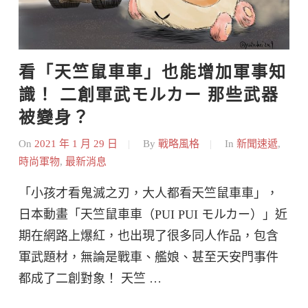
看「天竺鼠車車」也能增加軍事知
識！ 二創軍武モルカー 那些武器
被變身？
On
2021 年 1 月 29 日
By
戰略風格
In
新聞速遞
,
時尚軍物
,
最新消息
「小孩才看鬼滅之刃，大人都看天竺鼠車車」，
日本動畫「天竺鼠車車（PUI PUI モルカー）」近
期在網路上爆紅，也出現了很多同人作品，包含
軍武題材，無論是戰車、艦娘、甚至天安門事件
都成了二創對象！ 天竺 …