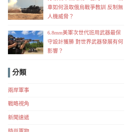
車如何汲取俄烏戰爭教訓 反制無
人機威脅？
6.8mm美軍次世代班用武器最保
守設計獲勝 對世界武器發展有何
影響？
分類
兩岸軍事
戰略視角
新聞速遞
時尚軍物