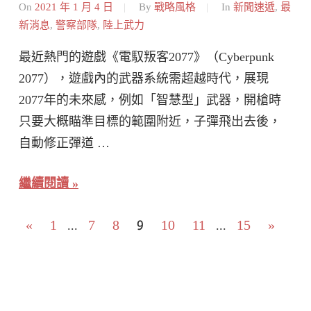
On
2021 年 1 月 4 日
By
戰略風格
In
新聞速遞
,
最
新消息
,
警察部隊
,
陸上武力
最近熱門的遊戲《電馭叛客2077》（Cyberpunk
2077），遊戲內的武器系統需超越時代，展現
2077年的未來感，例如「智慧型」武器，開槍時
只要大概瞄準目標的範圍附近，子彈飛出去後，
自動修正彈道 …
繼續閱讀
文
Previous
9
Next
«
1
7
8
10
11
15
»
...
...
Posts
Posts
章
分
頁