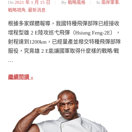
On
2021 年 1 月 15 日
By
戰略風格
In
兩岸軍事
,
戰略視角
,
最新消息
根據多家媒體報導，我國特種飛彈部隊已經接收
增程型雄 2 E陸攻巡弋飛彈（Hsiung Feng-2E），
射程達到1200km，已經量產並撥交特種飛彈部隊
服役，究竟雄 2 E能讓國軍取得什麼樣的戰略/戰
…
繼續閱讀