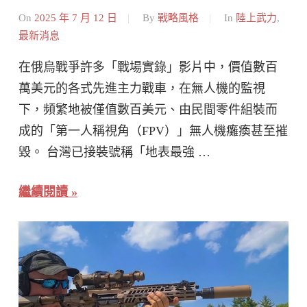
On
2025 年 7 月 12 日
By
戰略風格
In
陸上武力
,
最新消息
在俄烏戰爭許多「戰場實錄」影片中，價值數百
萬美元的各式先進主力戰車，在無人機的監視
下，頻繁地被僅值數百美元、由民間零件組裝而
成的「第一人稱視角（FPV）」無人機癱瘓甚至摧
毀。 台灣已接裝號稱「地表最強 …
繼續閱讀