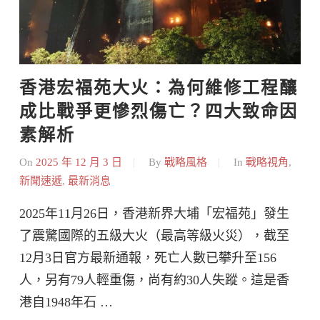
香港宏福苑大火：為何維修工程釀
成比戰爭更慘烈傷亡？四大致命因
素解析
On
2025 年 12 月 3 日
By
戰略風格
In
戰略視角
,
新聞速遞
,
最新消息
2025年11月26日，香港新界大埔「宏福苑」發生
了震驚國際的五級大火（最高等級火災），截至
12月3日官方最新通報，死亡人數已攀升至156
人，另有79人輕重傷，尚有約30人失蹤。這是香
港自1948年石 …