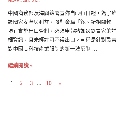
聞速遞
,
最新消息
中國商務部及海關總署宣佈自8月1日起，為了維
護國家安全與利益，將對金屬「鎵、鍺相關物
項」實施出口管制，必須申報諸如最終買家的詳
細資訊，且未經許可不得出口。宣稱是針對歐美
對中國高科技產業限制的第一波反制 …
繼續閱讀
文
1
Next
2
3
10
»
...
Posts
章
分
頁