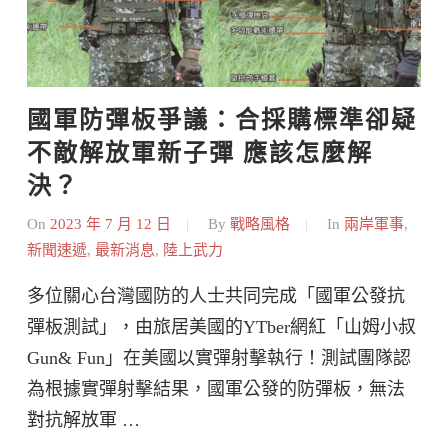
國軍防彈板爭議：合採購標準卻疑
不敵解放軍新子彈 應該怎麼解
決？
On
2023 年 7 月 12 日
By
戰略風格
In
兩岸軍事
,
新聞速遞
,
最新消息
,
陸上武力
多位關心台灣國防的人士共同完成「國軍公發抗
彈板測試」，由旅居美國的YTber網紅「山姆小叔
Gun& Fun」在美國以實彈射擊執行！測試團隊認
為根據實彈射擊結果，國軍公發的防彈板，無法
對抗解放軍 …