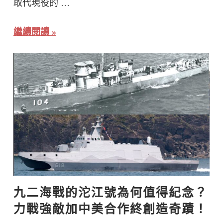
取代現役的 …
繼續閱讀
九二海戰的沱江號為何值得紀念？
力戰強敵加中美合作終創造奇蹟！