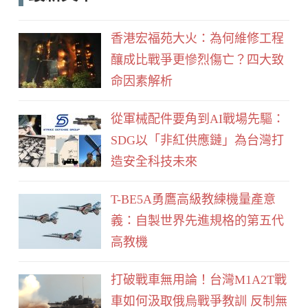
e
d
b
香港宏福苑大火：為何維修工程
o
釀成比戰爭更慘烈傷亡？四大致
o
命因素解析
k
從軍械配件要角到AI戰場先驅：
SDG以「非紅供應鏈」為台灣打
造安全科技未來
T-BE5A勇鷹高級教練機量產意
義：自製世界先進規格的第五代
高教機
打破戰車無用論！台灣M1A2T戰
車如何汲取俄烏戰爭教訓 反制無