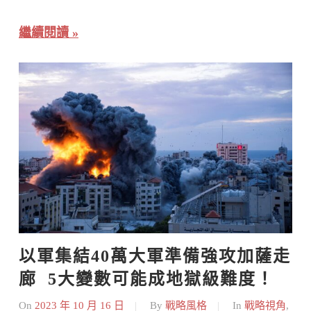
繼續閱讀
以軍集結40萬大軍準備強攻加薩走
廊  5大變數可能成地獄級難度！
On
2023 年 10 月 16 日
By
戰略風格
In
戰略視角
,