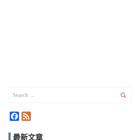
Search
for:
Searc
F
F
a
e
c
e
最新文章