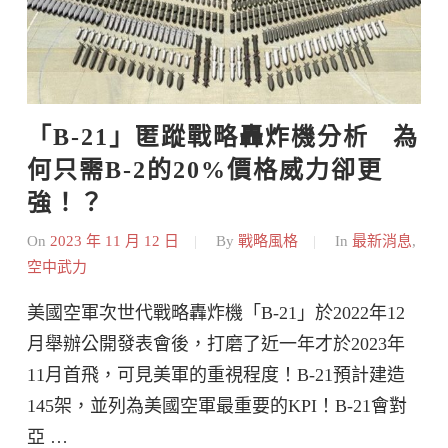
「B-21」匿蹤戰略轟炸機分析   為
何只需B-2的20%價格威力卻更
強！？
On
2023 年 11 月 12 日
By
戰略風格
In
最新消息
,
空中武力
美國空軍次世代戰略轟炸機「B-21」於2022年12
月舉辦公開發表會後，打磨了近一年才於2023年
11月首飛，可見美軍的重視程度！B-21預計建造
145架，並列為美國空軍最重要的KPI！B-21會對
亞 …