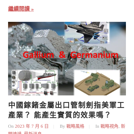
繼續閱讀
中國鎵鍺金屬出口管制劍指美軍工
產業？ 能產生實質的效果嗎？
On
2023 年 7 月 6 日
By
戰略風格
In
戰略視角
,
新