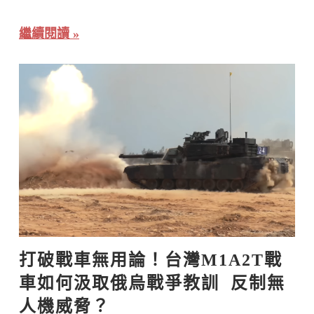
繼續閱讀
打破戰車無用論！台灣M1A2T戰
車如何汲取俄烏戰爭教訓  反制無
人機威脅？