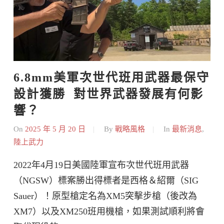
6.8mm美軍次世代班用武器最保守
設計獲勝  對世界武器發展有何影
響？
On
2025 年 5 月 20 日
By
戰略風格
In
最新消息
,
陸上武力
2022年4月19日美國陸軍宣布次世代班用武器
（NGSW）標案勝出得標者是西格＆紹爾（SIG
Sauer）！原型槍定名為XM5突擊步槍（後改為
XM7）以及XM250班用機槍，如果測試順利將會