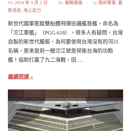
On
2024 年 9 月 2 日
By
戰略風格
In
兩岸軍事
,
最
新消息
,
海上武力
新世代國軍匿蹤雙船體飛彈巡邏艦首艦，命名為
「沱江軍艦」（PGG-618），很多人有疑問，台灣
自製的新世代艦艇，為何要使用台灣沒有的河川
名稱，原來是前一艘沱江號是保衛台海的功勳
艦！協助打贏了九二海戰，因 …
繼續閱讀