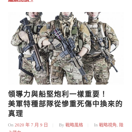
領導力與船堅炮利一樣重要！    
美軍特種部隊從慘重死傷中換來的
真理
On
2020 年 7 月 9 日
By
戰略風格
In
戰略視角
,
陸