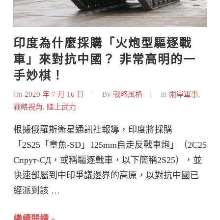
印度為什麼採購「火炮型驅逐戰
車」來對抗中國？ 非常高明的一
手妙棋！
On
2020 年 7 月 16 日
By
戰略風格
In
兩岸軍事
,
戰略視角
,
陸上武力
根據俄羅斯衛星通訊社報導，印度將採購
「2S25「章魚-SD」125mm自走反戰車炮」（2С25
Спрут-СД，或稱驅逐戰車，以下簡稱2S25），並
快速部屬到中印爭議邊界的高原，以對抗中國已
經派到該 …
繼續閱讀