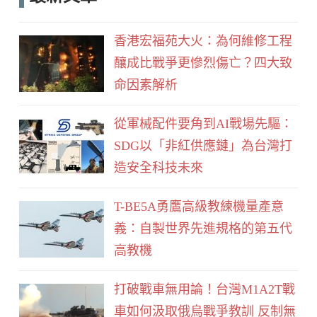
e
d
b
香港宏福苑大火：為何維修工程
o
釀成比戰爭更慘烈傷亡？四大致
o
命因素解析
k
從軍械配件要角到AI戰場先驅：
SDG以「非紅供應鏈」為台灣打
造安全科技未來
T-BE5A勇鷹高級教練機量產意
義：自製世界先進規格的第五代
高教機
打破戰車無用論！台灣M1A2T戰
車如何汲取俄烏戰爭教訓 反制無