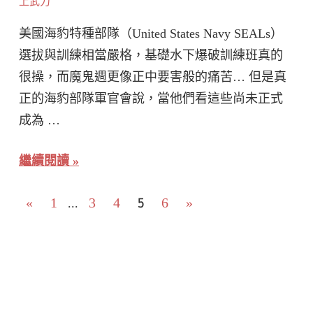
上武力
美國海豹特種部隊（United States Navy SEALs）
選拔與訓練相當嚴格，基礎水下爆破訓練班真的
很操，而魔鬼週更像正中要害般的痛苦… 但是真
正的海豹部隊軍官會說，當他們看這些尚未正式
成為 …
繼續閱讀
文
Previous
5
Next
«
1
3
4
6
»
...
Posts
Posts
章
分
頁