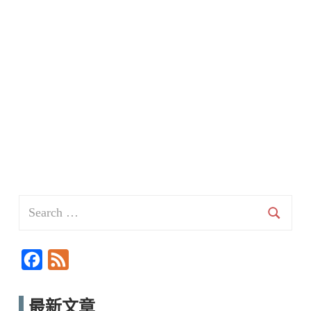
Search
for:
Searc
F
F
a
e
c
e
最新文章