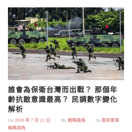
誰會為保衛台灣而出戰？ 那個年
齡抗敵意識最高？ 民調數字變化
解析
On
2020 年 7 月 21 日
By
戰略風格
In
兩岸軍事
,
戰略視角