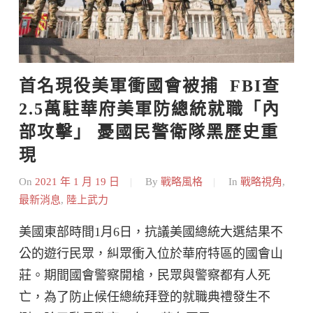
首名現役美軍衝國會被捕  FBI查
2.5萬駐華府美軍防總統就職「內
部攻擊」 憂國民警衛隊黑歷史重
現
On
2021 年 1 月 19 日
By
戰略風格
In
戰略視角
,
最新消息
,
陸上武力
美國東部時間1月6日，抗議美國總統大選結果不
公的遊行民眾，糾眾衝入位於華府特區的國會山
莊。期間國會警察開槍，民眾與警察都有人死
亡，為了防止候任總統拜登的就職典禮發生不