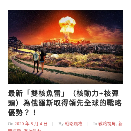
最新「雙核魚雷」（核動力+核彈
頭）為俄羅斯取得領先全球的戰略
優勢？！
On
2020 年 8 月 4 日
By
戰略風格
In
戰略視角
,
新