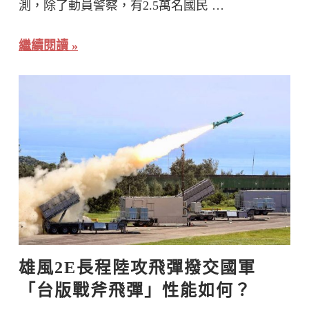
測，除了動員警察，有2.5萬名國民 …
繼續閱讀
雄風2E長程陸攻飛彈撥交國軍   
「台版戰斧飛彈」性能如何？