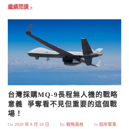
繼續閱讀
台灣採購MQ-9長程無人機的戰略
意義  爭奪看不見但重要的這個戰
場！
On
2020 年 8 月 10 日
By
戰略風格
In
兩岸軍事
,