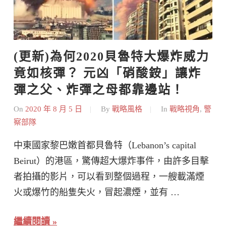
(更新)為何2020貝魯特大爆炸威力
竟如核彈？ 元凶「硝酸銨」讓炸
彈之父、炸彈之母都靠邊站！
On
2020 年 8 月 5 日
By
戰略風格
In
戰略視角
,
警
察部隊
中東國家黎巴嫩首都貝魯特（Lebanon’s capital
Beirut）的港區，驚傳超大爆炸事件，由許多目擊
者拍攝的影片，可以看到整個過程，一艘載滿煙
火或爆竹的船隻失火，冒起濃煙，並有 …
繼續閱讀