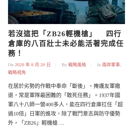
若沒這把「ZB26輕機槍」    四行
倉庫的八百壯士未必能活著完成任
務！
On
2020 年 8 月 20 日
By
戰略風格
In
兩岸軍事
,
戰略視角
在居於劣勢的作戰中奉命「斷後」，掩護友軍撤
退，常是軍隊最困難的「敢死任務」。1937年國
軍八十八師一營400多人，能在四行倉庫扛住「超
過10倍」日軍的進攻，除了戰鬥意志與防守優勢
外，「ZB26」輕機槍 …