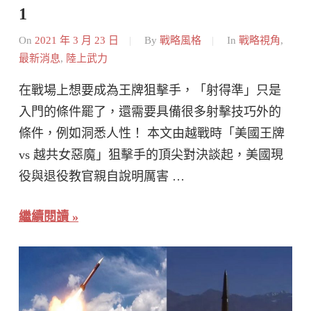
1
On
2021 年 3 月 23 日
By
戰略風格
In
戰略視角
,
最新消息
,
陸上武力
在戰場上想要成為王牌狙擊手，「射得準」只是
入門的條件罷了，還需要具備很多射擊技巧外的
條件，例如洞悉人性！ 本文由越戰時「美國王牌
vs 越共女惡魔」狙擊手的頂尖對決談起，美國現
役與退役教官親自說明厲害 …
繼續閱讀