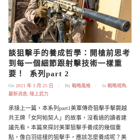
談狙擊手的養成哲學：開槍前思考
到每一個細節跟射擊技術一樣重
要！  系列part 2
On
2021 年 3 月 25 日
By
戰略風格
In
戰略視角
,
最新消息
,
陸上武力
承接上一篇，本系列part1美軍傳奇狙擊手擊斃越
共王牌「女阿帕契人」的故事，沒看過的讀者建
議先看。本篇來探討美軍狙擊手養成的幾個重
點，像白羽這樣的狙擊手，應該怎麼養成呢？美