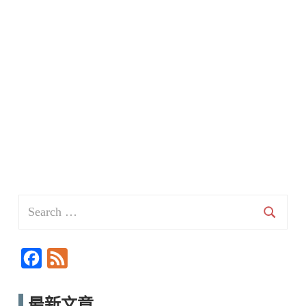
Search
for:
Searc
F
F
a
e
c
e
最新文章