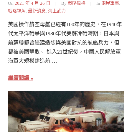
On
2021 年 4 月 26 日
By
戰略風格
In
兩岸軍事
,
戰略視角
,
最新消息
,
海上武力
美國操作航空母艦已經有100年的歷史，在1940年
代太平洋戰爭與1980年代美蘇冷戰時期，日本與
前蘇聯都曾經建造想與美國對抗的航艦兵力，但
都被美國擊敗。 進入21世紀後，中國人民解放軍
海軍大規模建造航 …
繼續閱讀