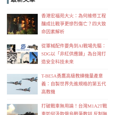
e
d
b
香港宏福苑大火：為何維修工程
o
釀成比戰爭更慘烈傷亡？四大致
o
命因素解析
k
從軍械配件要角到AI戰場先驅：
SDG以「非紅供應鏈」為台灣打
造安全科技未來
T-BE5A勇鷹高級教練機量產意
義：自製世界先進規格的第五代
高教機
打破戰車無用論！台灣M1A2T戰
車如何汲取俄烏戰爭教訓 反制無