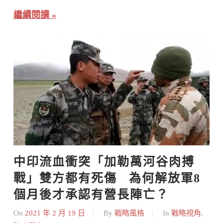
繼續閱讀
中印流血衝突「加勒萬河谷肉搏
戰」雙方都有死傷   為何解放軍8
個月後才承認有營長陣亡？
On
2021 年 2 月 19 日
By
戰略風格
In
戰略視角
,