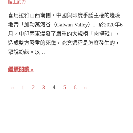
陸上武力
喜馬拉雅山西南側，中國與印度爭議主權的邊境
地帶「加勒萬河谷（Galwan Valley）」於2020年6
月，中印兩軍爆發了嚴重的大規模「肉搏戰」，
造成雙方嚴重的死傷，究竟過程是怎麼發生的，
眾說紛紜。以 …
繼續閱讀
文
Previous
4
Next
«
1
2
3
5
6
»
Posts
Posts
章
分
頁