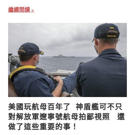
繼續閱讀
美國玩航母百年了  神盾艦可不只
對解放軍遼寧號航母拍鄙視照   還
做了這些重要的事！