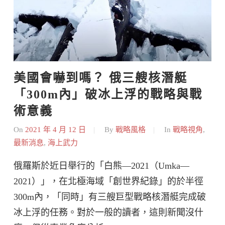
美國會嚇到嗎？ 俄三艘核潛艇
「300m內」破冰上浮的戰略與戰
術意義
On
2021 年 4 月 12 日
By
戰略風格
In
戰略視角
,
最新消息
,
海上武力
俄羅斯於近日舉行的「白熊—2021（Umka—
2021）」，在北極海域「創世界紀錄」的於半徑
300m內，「同時」有三艘巨型戰略核潛艇完成破
冰上浮的任務。對於一般的讀者，這則新聞沒什