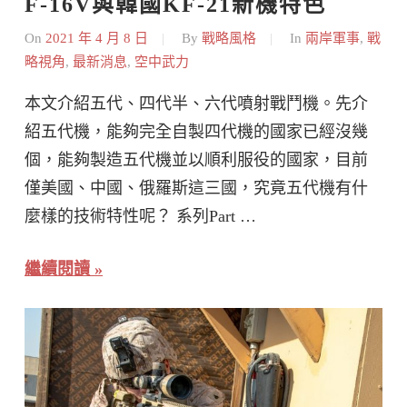
F-16V與韓國KF-21新機特色
On
2021 年 4 月 8 日
By
戰略風格
In
兩岸軍事
,
戰
略視角
,
最新消息
,
空中武力
本文介紹五代、四代半、六代噴射戰鬥機。先介
紹五代機，能夠完全自製四代機的國家已經沒幾
個，能夠製造五代機並以順利服役的國家，目前
僅美國、中國、俄羅斯這三國，究竟五代機有什
麼樣的技術特性呢？ 系列Part …
繼續閱讀