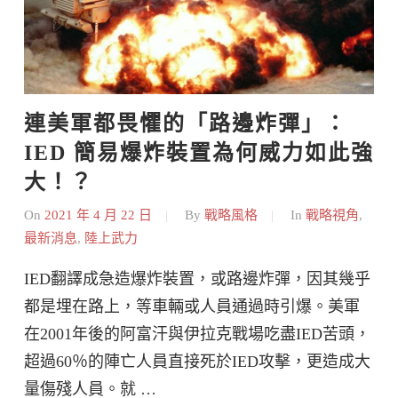
連美軍都畏懼的「路邊炸彈」：
IED 簡易爆炸裝置為何威力如此強
大！？
On
2021 年 4 月 22 日
By
戰略風格
In
戰略視角
,
最新消息
,
陸上武力
IED翻譯成急造爆炸裝置，或路邊炸彈，因其幾乎
都是埋在路上，等車輛或人員通過時引爆。美軍
在2001年後的阿富汗與伊拉克戰場吃盡IED苦頭，
超過60％的陣亡人員直接死於IED攻擊，更造成大
量傷殘人員。就 …