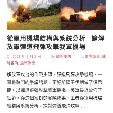
從軍用機場結構與系統分析   論解
放軍彈道飛彈攻擊我軍機場
On
2021 年 3 月 3 日
By
戰略風格
In
兩岸軍事
,
戰
略視角
,
最新消息
解放軍攻台的作戰步驟，彈道飛彈攻擊機場，一
直是熱門的爭議話題，正好前陣子伊朗做了個示
範，以彈道飛彈攻擊美軍機場，美軍最近公佈了
細節。從這個案例的實際成果，筆者從軍用機場
結構與系統分析，探討彈道飛彈攻擊 …