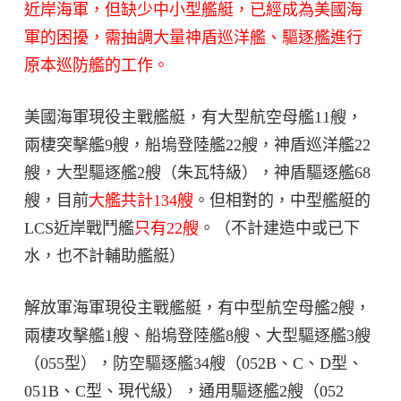
近岸海軍，但缺少中小型艦艇，已經成為美國海
軍的困擾，需抽調大量神盾巡洋艦、驅逐艦進行
原本巡防艦的工作。
美國海軍現役主戰艦艇，有大型航空母艦11艘，
兩棲突擊艦9艘，船塢登陸艦22艘，神盾巡洋艦22
艘，大型驅逐艦2艘（朱瓦特級），神盾驅逐艦68
艘，目前
大艦共計134艘
。但相對的，中型艦艇的
LCS近岸戰鬥艦
只有22艘
。（不計建造中或已下
水，也不計輔助艦艇）
解放軍海軍現役主戰艦艇，有中型航空母艦2艘，
兩棲攻擊艦1艘、船塢登陸艦8艘、大型驅逐艦3艘
（055型），防空驅逐艦34艘（052B、C、D型、
051B、C型、現代級），通用驅逐艦2艘（052