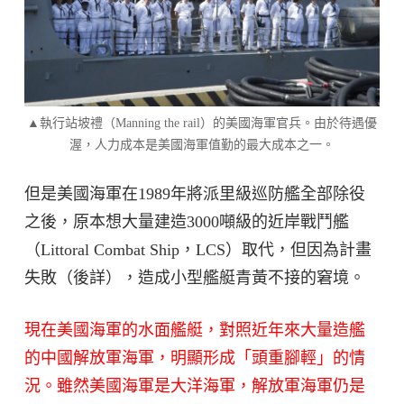
▲執行站坡禮（Manning the rail）的美國海軍官兵。由於待遇優
渥，人力成本是美國海軍值勤的最大成本之一。
但是美國海軍在1989年將派里級巡防艦全部除役
之後，原本想大量建造3000噸級的近岸戰鬥艦
（Littoral Combat Ship，LCS）取代，但因為計畫
失敗（後詳），造成小型艦艇青黃不接的窘境。
現在美國海軍的水面艦艇，對照近年來大量造艦
的中國解放軍海軍，明顯形成「頭重腳輕」的情
況。雖然美國海軍是大洋海軍，解放軍海軍仍是