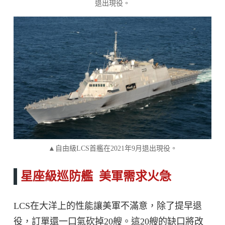
退出現役。
▲自由級LCS首艦在2021年9月退出現役。
星座級巡防艦 美軍需求火急
LCS在大洋上的性能讓美軍不滿意，除了提早退
役，訂單還一口氣砍掉20艘。這20艘的缺口將改