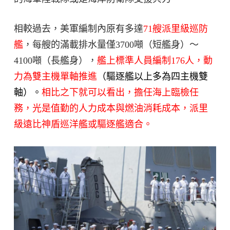
相較過去，美軍編制內原有多達
71艘派里級巡防
艦
，每艘的滿載排水量僅3700噸（短艦身）～
4100噸（長艦身），
艦上標準人員編制176人，動
力為雙主機單軸推進
（驅逐艦以上多為四主機雙
軸）。
相比之下就可以看出，擔任海上臨檢任
務，光是值勤的人力成本與燃油消耗成本，派里
級遠比神盾巡洋艦或驅逐艦適合。