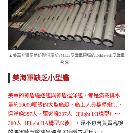
▲美軍查獲伊朗仿製俄羅斯9M133反戰車飛彈的Dehlavieh反戰車
飛彈。
美海軍缺乏小型艦
美軍的神盾驅逐艦與神盾巡洋艦，都是滿載排水
量約10000噸級的大型艦艇，艦上人員標準編制，
巡洋艦387人，驅逐艦337人（Flight I/II構型）～
380人（Flight IIA構型以後）
，還不包含負責臨檢
的海軍陸戰隊或是海岸防衛隊支援兵力。