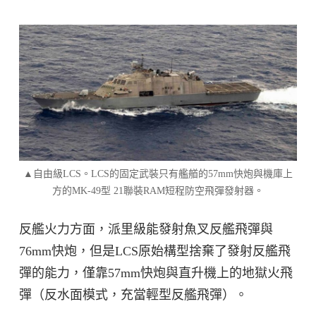
▲自由級LCS。LCS的固定武裝只有艦艏的57mm快炮與機庫上
方的MK-49型 21聯裝RAM短程防空飛彈發射器。
反艦火力方面，派里級能發射魚叉反艦飛彈與
76mm快炮，但是LCS原始構型捨棄了發射反艦飛
彈的能力，僅靠57mm快炮與直升機上的地獄火飛
彈（反水面模式，充當輕型反艦飛彈）。