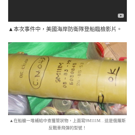
▲本次事件中，美國海岸防衛隊登船臨檢影片。
▲在船艙一堆補給中查獲管狀物，上面寫9M111M…這是俄羅斯
反戰車飛彈的型號！