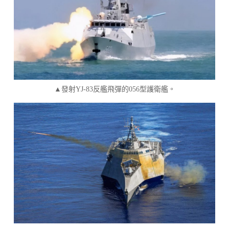
▲發射YJ-83反艦飛彈的056型護衛艦。