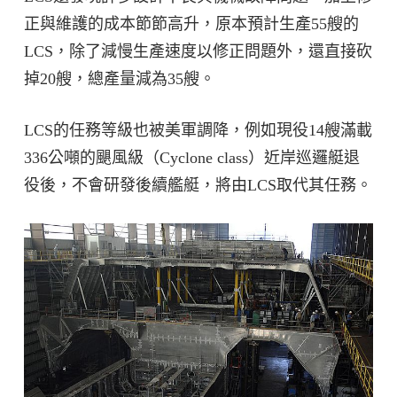
正與維護的成本節節高升，原本預計生產55艘的
LCS，除了減慢生產速度以修正問題外，還直接砍
掉20艘，總產量減為35艘。
LCS的任務等級也被美軍調降，例如現役14艘滿載
336公噸的颶風級（Cyclone class）近岸巡邏艇退
役後，不會研發後續艦艇，將由LCS取代其任務。