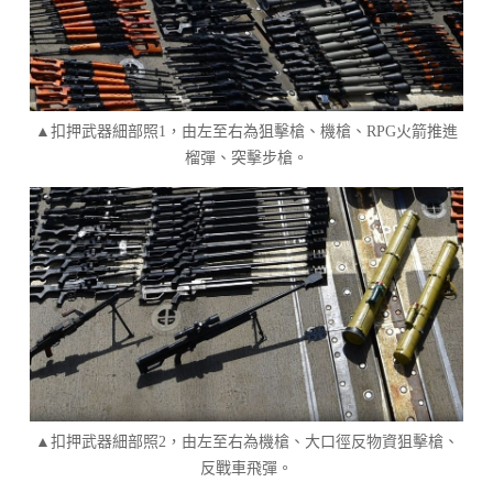
▲扣押武器細部照1，由左至右為狙擊槍、機槍、RPG火箭推進
榴彈、突擊步槍。
▲扣押武器細部照2，由左至右為機槍、大口徑反物資狙擊槍、
反戰車飛彈。