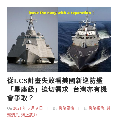
Skip
to
content
從LCS計畫失敗看美國新巡防艦
「星座級」迫切需求  台灣亦有機
會爭取？
On
2021 年 5 月 9 日
By
戰略風格
In
戰略視角
,
最
新消息
,
海上武力