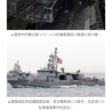
▲建造中的獨立級 LCS。LCS的總產量從55艘減少到35艘。
▲颶風級近岸巡邏艇退役後，其任務將由LCS取代，也足見LCS
在美國海軍中的定位。