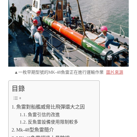
▲一枚早期型號的MK-48魚雷正在進行運輸作業
圖片來源
目錄
魚雷對船艦威脅比飛彈還大之因
魚雷引信的改進
反魚雷設備使用限制較多
Mk-48型魚雷簡介