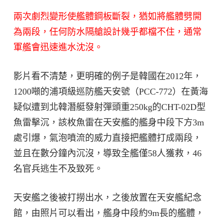
兩次劇烈變形使艦體鋼板斷裂，猶如將艦體劈開
為兩段，任何防水隔艙設計幾乎都檔不住，通常
軍艦會迅速進水沈沒。
影片看不清楚，更明確的例子是韓國在2012年，
1200噸的浦項級巡防艦天安號（PCC-772）在黃海
疑似遭到北韓潛艇發射彈頭重250kg的CHT-02D型
魚雷擊沉，該枚魚雷在天安艦的艦身中段下方3m
處引爆，氣泡噴流的威力直接把艦體打成兩段，
並且在數分鐘內沉沒，導致全艦僅58人獲救，46
名官兵逃生不及致死。
天安艦之後被打撈出水，之後放置在天安艦紀念
館，由照片可以看出，艦身中段約9m長的艦體，