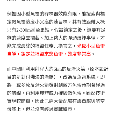
例如因小型魚雷的尋標器效能有限，能搜索與標
定敵魚雷這麼小又高的速目標，其有效距離大概
只有2-300m甚至更短。假設鎖定之後，還要有足
夠的速度去攔截、加上夠大的彈頭爆炸半徑，才
能完成最終的摧毀任務…換言之，
光靠小型魚雷
自導，鎖定並摧毀來襲魚雷，難度非常高
。
而中國則利用射程大約6km的反潛火箭（原本設計
目的是對付淺海的潛艇），改為反魚雷系統，即
將一或多枚反潛火箭發射到敵方魚雷預期會經過
的航線，再利用爆炸威力摧毀敵魚雷。雖然技術
實現較簡單，因此已經大量配屬在護衛艦與航空
母艦上，但並沒有經過實戰驗證。