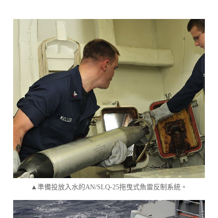
▲準備投放入水的AN/SLQ-25拖曳式魚雷反制系統。