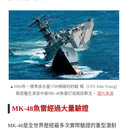
▲2004年，標準排水量5700噸級的約翰·楊（USS John Young）
驅逐艦在演習中被MK-48魚雷打成兩段擊沈。
圖片來源
MK-48魚雷經過大量驗證
MK-48是全世界歷經最多次實際驗證的重型潛射