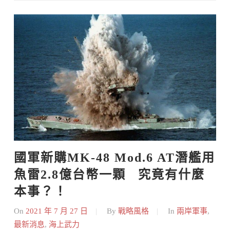
Skip
to
content
國軍新購MK-48 Mod.6 AT潛艦用
魚雷2.8億台幣一顆   究竟有什麼
本事？！
On
2021 年 7 月 27 日
By
戰略風格
In
兩岸軍事
,
最新消息
,
海上武力