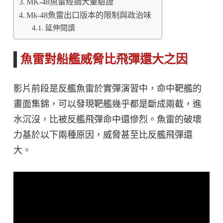
MK-48魚雷經過大量驗證
Mk-48魚雷出口版本的限制與政治味
延伸閱讀
魚雷對船艦威脅比飛彈還大之因
影片前段是反艦魚雷於實彈演習中，命中靶艦的
畫面集錦，可以發現靶艦幾乎都是斷成兩截，進
水沉沒，比被反艦飛彈命中還慘烈。魚雷的破壞
力基於以下兩種原因，威脅甚至比反艦飛彈還
大。