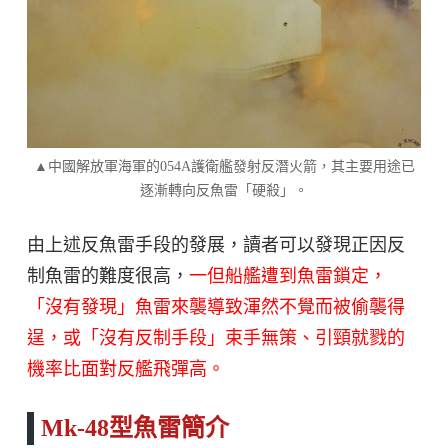
▲中國解放軍海軍的054A護衛艦發射反潛火箭，其主要用途已
逐漸轉向反魚雷「硬殺」。
由上述反魚雷手段的發展，讀者可以發現正因反
制魚雷的難度很高，
一但船艦遭到魚雷鎖定，
「沒有發現」魚雷來襲導致渾然不覺而被偷襲得
逞，或「沒有反制手段」束手無策、引頸就戮的
機率比面對反艦飛彈高。
Mk-48型魚雷簡介