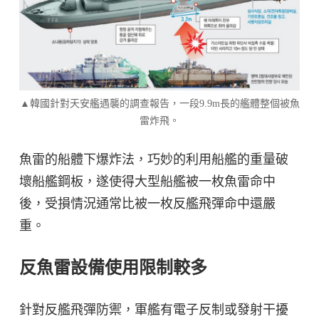
▲韓國針對天安艦遇襲的調查報告，一段9.9m長的艦體整個被魚
雷炸飛。
魚雷的船體下爆炸法，巧妙的利用船艦的重量破
壞船艦鋼板，遂使得大型船艦被一枚魚雷命中
後，受損情況通常比被一枚反艦飛彈命中還嚴
重。
反魚雷設備使用限制較多
針對反艦飛彈防禦，軍艦有電子反制或發射干擾