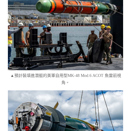
▲預計裝填進潛艇的美軍自用型MK-48 Mod.6 ACOT 魚雷前視
角。