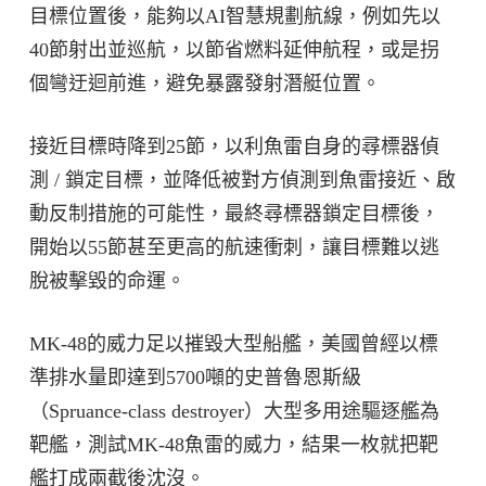
目標位置後，能夠以AI智慧規劃航線，例如先以
40節射出並巡航，以節省燃料延伸航程，或是拐
個彎迂迴前進，避免暴露發射潛艇位置。
接近目標時降到25節，以利魚雷自身的尋標器偵
測 / 鎖定目標，並降低被對方偵測到魚雷接近、啟
動反制措施的可能性，最終尋標器鎖定目標後，
開始以55節甚至更高的航速衝刺，讓目標難以逃
脫被擊毀的命運。
MK-48的威力足以摧毀大型船艦，美國曾經以標
準排水量即達到5700噸的史普魯恩斯級
（Spruance-class destroyer）大型多用途驅逐艦為
靶艦，測試MK-48魚雷的威力，結果一枚就把靶
艦打成兩截後沈沒。