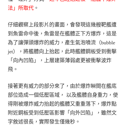
法」所取代
。
仔細觀察上段影片的畫面，會發現這幾艘靶艦遭
到魚雷命中後，魚雷是在艦體正下方爆炸，這是
為了讓彈頭爆炸的威力，產生氣泡噴流（bubble
jet），將艦體向上抬起，此時艦體鋼板受到衝擊
「向內凹陷」，上層建築薄弱處更被衝擊波炸
飛。
接著更有威力的部分來了，由於爆炸瞬間在艦底
部位造成一個低壓區域， 以及艦體自身重力，使
得剛被爆炸威力抬起的艦體又重重落下，爆炸點
附近鋼板受到低壓區影響「向外凹陷」，雖然文
字敘述很長，實際發生僅幾秒。