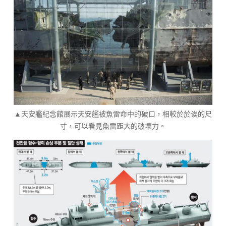
▲天安艦紀念館展示天安艦被魚雷命中的破口，相較於於诶的尺
寸，可以看見魚雷距大的破壞力。